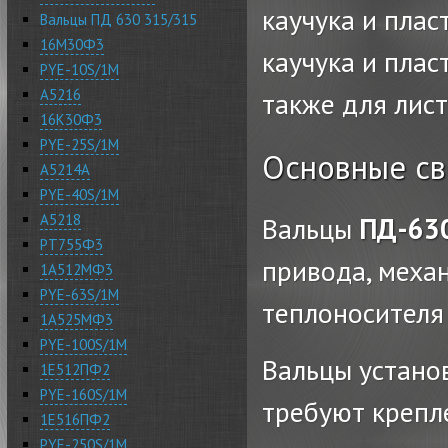
каучука и плас
Вальцы ПД 630 315/315
16М30Ф3
каучука и плас
PYE-10S/1M
А5216
также для лист
16К30Ф3
PYE-25S/1M
Основные св
А5214А
PYE-40S/1M
А5218
Вальцы
ПД-63
РТ755Ф3
привода, меха
1А512МФ3
PYE-63S/1M
теплоносителя 
1А525МФ3
PYE-100S/1M
Вальцы устано
1Е512ПФ2
PYE-160S/1M
требуют крепл
1Е516ПФ2
PYE-250S/1M